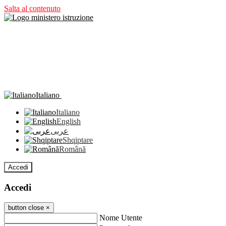
Salta al contenuto
Italiano
Italiano
English
عربى
Shqiptare
Română
Accedi
Accedi
button close
×
Nome Utente