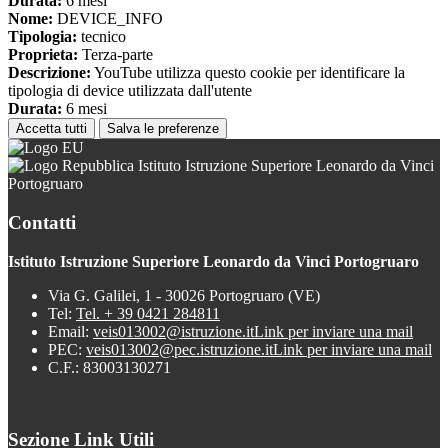
Durata:
6 mesi
Nome:
DEVICE_INFO
Tipologia:
tecnico
Proprieta:
Terza-parte
Descrizione:
YouTube utilizza questo cookie per identificare la
tipologia di device utilizzata dall'utente
Durata:
6 mesi
Accetta tutti
Salva le preferenze
Istituto Istruzione Superiore Leonardo da Vinci
Portogruaro
Contatti
Istituto Istruzione Superiore Leonardo da Vinci Portogruaro
Via G. Galilei, 1 - 30026 Portogruaro (VE)
Tel:
Tel. + 39 0421 284811
Email:
veis013002@istruzione.it
Link per inviare una mail
PEC:
veis013002@pec.istruzione.it
Link per inviare una mail
C.F.: 83003130271
Sezione Link Utili