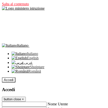
Salta al contenuto
Italiano
Italiano
English
عربى
Shqiptare
Română
Accedi
Accedi
button close
×
Nome Utente