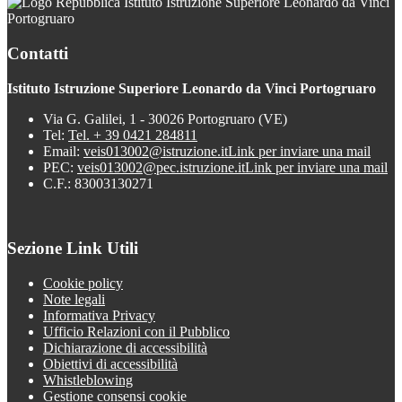
Istituto Istruzione Superiore Leonardo da Vinci
Portogruaro
Contatti
Istituto Istruzione Superiore Leonardo da Vinci Portogruaro
Via G. Galilei, 1 - 30026 Portogruaro (VE)
Tel:
Tel. + 39 0421 284811
Email:
veis013002@istruzione.it
Link per inviare una mail
PEC:
veis013002@pec.istruzione.it
Link per inviare una mail
C.F.: 83003130271
Sezione Link Utili
Cookie policy
Note legali
Informativa Privacy
Ufficio Relazioni con il Pubblico
Dichiarazione di accessibilità
Obiettivi di accessibilità
Whistleblowing
Gestione consensi cookie