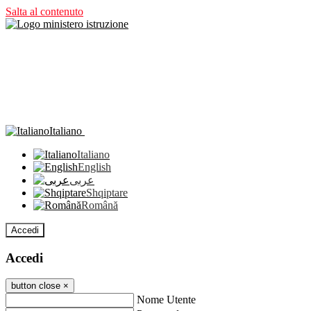
Salta al contenuto
Italiano
Italiano
English
عربى
Shqiptare
Română
Accedi
Accedi
button close
×
Nome Utente