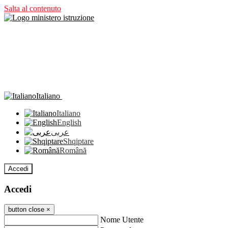
Salta al contenuto
Italiano
Italiano
English
عربى
Shqiptare
Română
Accedi
Accedi
button close
×
Nome Utente