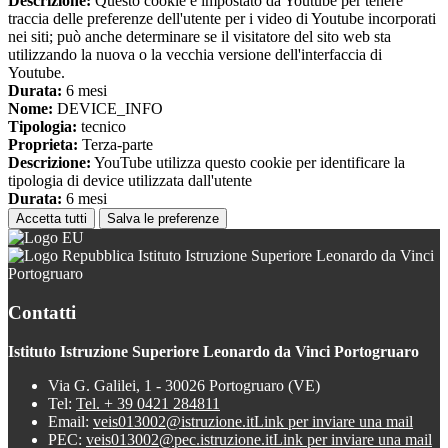
Descrizione:
Questo cookie è impostato da Youtube per tenere
traccia delle preferenze dell'utente per i video di Youtube incorporati
nei siti; può anche determinare se il visitatore del sito web sta
utilizzando la nuova o la vecchia versione dell'interfaccia di
Youtube.
Durata:
6 mesi
Nome:
DEVICE_INFO
Tipologia:
tecnico
Proprieta:
Terza-parte
Descrizione:
YouTube utilizza questo cookie per identificare la
tipologia di device utilizzata dall'utente
Durata:
6 mesi
Accetta tutti
Salva le preferenze
Istituto Istruzione Superiore Leonardo da Vinci
Portogruaro
Contatti
Istituto Istruzione Superiore Leonardo da Vinci Portogruaro
Via G. Galilei, 1 - 30026 Portogruaro (VE)
Tel:
Tel. + 39 0421 284811
Email:
veis013002@istruzione.it
Link per inviare una mail
PEC:
veis013002@pec.istruzione.it
Link per inviare una mail