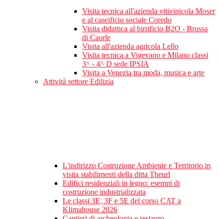
Visita tecnica all'azienda vitivinicola Moser
e al caseificio sociale Coredo
Visita didattica al birrificio B2O - Brussa
di Caorle
Visita all'azienda agricola Lello
Visita tecnica a Vigevano e Milano classi
3^ - 4^ D sede IPSIA
Visita a Venezia tra moda, musica e arte
Attività settore Edilizia
L'indirizzo Costruzione Ambiente e Territorio in
visita stabilimenti della ditta Theurl
Edifici residenziali in legno: esempi di
costruzione industrializzata
Le classi 3E, 3F e 5E del corso CAT a
Klimahouse 2026
Cantieri di archeologia e restauro