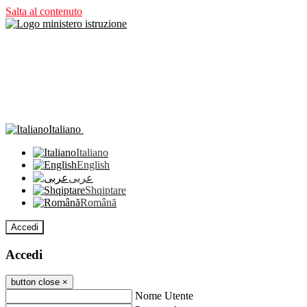
Salta al contenuto
Italiano
Italiano
English
عربى
Shqiptare
Română
Accedi
Accedi
button close
×
Nome Utente