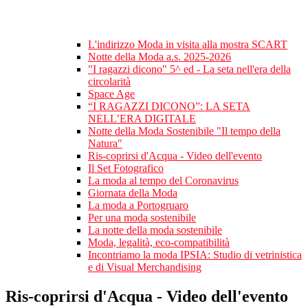
L'indirizzo Moda in visita alla mostra SCART
Notte della Moda a.s. 2025-2026
"I ragazzi dicono" 5^ ed - La seta nell'era della
circolarità
Space Age
“I RAGAZZI DICONO”: LA SETA
NELL’ERA DIGITALE
Notte della Moda Sostenibile "Il tempo della
Natura"
Ris-coprirsi d'Acqua - Video dell'evento
Il Set Fotografico
La moda al tempo del Coronavirus
Giornata della Moda
La moda a Portogruaro
Per una moda sostenibile
La notte della moda sostenibile
Moda, legalità, eco-compatibilità
Incontriamo la moda IPSIA: Studio di vetrinistica
e di Visual Merchandising
Ris-coprirsi d'Acqua - Video dell'evento