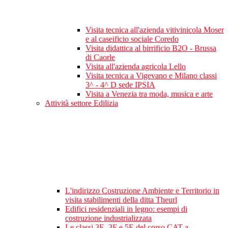
Visita tecnica all'azienda vitivinicola Moser
e al caseificio sociale Coredo
Visita didattica al birrificio B2O - Brussa
di Caorle
Visita all'azienda agricola Lello
Visita tecnica a Vigevano e Milano classi
3^ - 4^ D sede IPSIA
Visita a Venezia tra moda, musica e arte
Attività settore Edilizia
L'indirizzo Costruzione Ambiente e Territorio in
visita stabilimenti della ditta Theurl
Edifici residenziali in legno: esempi di
costruzione industrializzata
Le classi 3E, 3F e 5E del corso CAT a