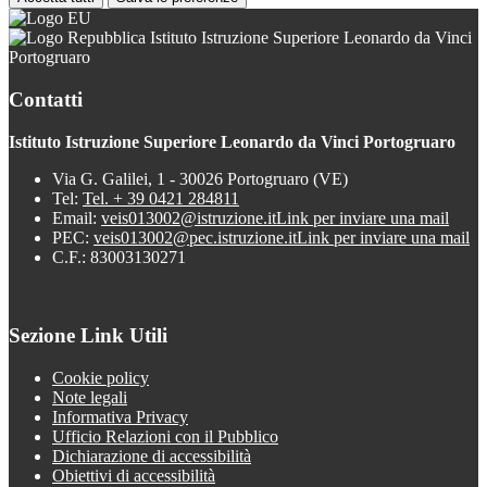
Istituto Istruzione Superiore Leonardo da Vinci
Portogruaro
Contatti
Istituto Istruzione Superiore Leonardo da Vinci Portogruaro
Via G. Galilei, 1 - 30026 Portogruaro (VE)
Tel:
Tel. + 39 0421 284811
Email:
veis013002@istruzione.it
Link per inviare una mail
PEC:
veis013002@pec.istruzione.it
Link per inviare una mail
C.F.: 83003130271
Sezione Link Utili
Cookie policy
Note legali
Informativa Privacy
Ufficio Relazioni con il Pubblico
Dichiarazione di accessibilità
Obiettivi di accessibilità