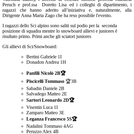
Peruch e prof.ssa Doretto Lisa ed i colleghi di dipartimento, i
ragazzi che hanno aderito all’iniziativa e, naturalmente, alla
Dirigente
Anna Maria Zago
che ha reso possibile l'evento.
I ragazzi dello Sci alpino sono saliti sul podio per la
seconda
posizione di squadra mentre lo snowboard allievi e juniores è
risultato
primo
.
Primi
anche gli sciatori juniores
Gli allievi di Sci/Snowboard:
Bertini Gabriele 1I
Donadon Andrea 1H
Panfili Nicolò 2B🏆
Piscicelli Tommaso
🏆3B
Sabadin Daniele 2B
Salvadego Matteo 2E
Sartori Leonardo 2D🏆
Visentin Luca 1I
Zamparo Matteo 3E
Leganza Francesco 5S🏆
Nadalini Tommaso 4AG
Peruzzo Alex 4B