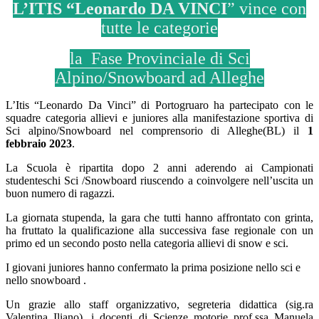
L’ITIS “Leonardo DA VINCI
” vince con
tutte le categorie
la Fase Provinciale di Sci
Alpino/Snowboard ad Alleghe
L’Itis “Leonardo Da Vinci” di Portogruaro ha partecipato con le
squadre categoria allievi e juniores alla manifestazione sportiva di
Sci
alpino/Snowboard nel comprensorio di Alleghe(BL) il
1
febbraio 2023
.
La Scuola è ripartita dopo 2 anni aderendo ai Campionati
studenteschi Sci /Snowboard riuscendo a coinvolgere nell’uscita un
buon numero di ragazzi.
La giornata stupenda, la gara che tutti hanno affrontato con grinta,
ha fruttato la qualificazione alla successiva fase regionale con un
primo ed un secondo posto nella categoria allievi di snow e sci.
I giovani juniores hanno confermato la prima posizione nello sci e
nello snowboard .
Un grazie allo staff organizzativo, segreteria didattica (sig.ra
Valentina Iliano), i docenti di Scienze motorie prof.ssa Manuela