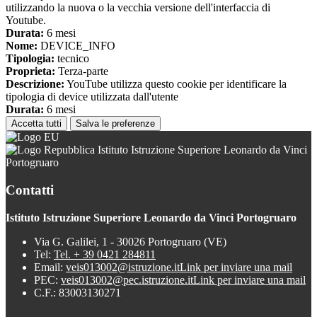
utilizzando la nuova o la vecchia versione dell'interfaccia di
Youtube.
Durata:
6 mesi
Nome:
DEVICE_INFO
Tipologia:
tecnico
Proprieta:
Terza-parte
Descrizione:
YouTube utilizza questo cookie per identificare la
tipologia di device utilizzata dall'utente
Durata:
6 mesi
Accetta tutti
Salva le preferenze
Istituto Istruzione Superiore Leonardo da Vinci
Portogruaro
Contatti
Istituto Istruzione Superiore Leonardo da Vinci Portogruaro
Via G. Galilei, 1 - 30026 Portogruaro (VE)
Tel:
Tel. + 39 0421 284811
Email:
veis013002@istruzione.it
Link per inviare una mail
PEC:
veis013002@pec.istruzione.it
Link per inviare una mail
C.F.: 83003130271