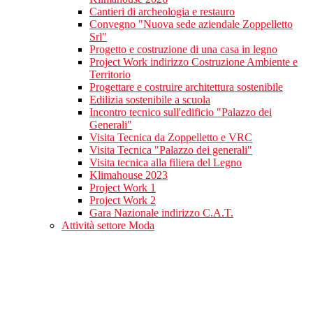
Cantieri di archeologia e restauro
Convegno "Nuova sede aziendale Zoppelletto
Srl"
Progetto e costruzione di una casa in legno
Project Work indirizzo Costruzione Ambiente e
Territorio
Progettare e costruire architettura sostenibile
Edilizia sostenibile a scuola
Incontro tecnico sull'edificio "Palazzo dei
Generali"
Visita Tecnica da Zoppelletto e VRC
Visita Tecnica "Palazzo dei generali"
Visita tecnica alla filiera del Legno
Klimahouse 2023
Project Work 1
Project Work 2
Gara Nazionale indirizzo C.A.T.
Attività settore Moda