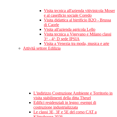
Visita tecnica all'azienda vitivinicola Moser
e al caseificio sociale Coredo
Visita didattica al birrificio B2O - Brussa
di Caorle
Visita all'azienda agricola Lello
Visita tecnica a Vigevano e Milano classi
3^ - 4^ D sede IPSIA
Visita a Venezia tra moda, musica e arte
Attività settore Edilizia
L'indirizzo Costruzione Ambiente e Territorio in
visita stabilimenti della ditta Theurl
Edifici residenziali in legno: esempi di
costruzione industrializzata
Le classi 3E, 3F e 5E del corso CAT a
Klimahouse 2026