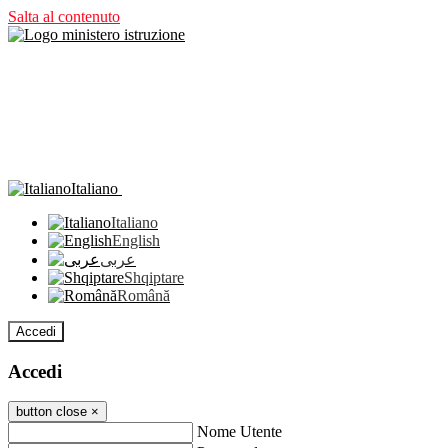
Salta al contenuto
Italiano
Italiano
English
عربى
Shqiptare
Română
Accedi
Accedi
button close
×
Nome Utente