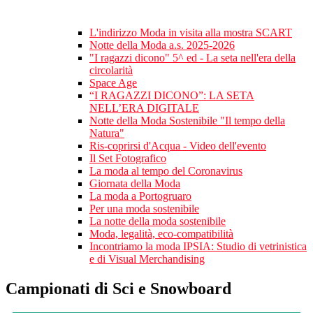
L'indirizzo Moda in visita alla mostra SCART
Notte della Moda a.s. 2025-2026
"I ragazzi dicono" 5^ ed - La seta nell'era della
circolarità
Space Age
“I RAGAZZI DICONO”: LA SETA
NELL’ERA DIGITALE
Notte della Moda Sostenibile "Il tempo della
Natura"
Ris-coprirsi d'Acqua - Video dell'evento
Il Set Fotografico
La moda al tempo del Coronavirus
Giornata della Moda
La moda a Portogruaro
Per una moda sostenibile
La notte della moda sostenibile
Moda, legalità, eco-compatibilità
Incontriamo la moda IPSIA: Studio di vetrinistica
e di Visual Merchandising
Campionati di Sci e Snowboard