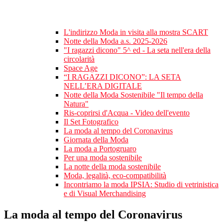
L'indirizzo Moda in visita alla mostra SCART
Notte della Moda a.s. 2025-2026
"I ragazzi dicono" 5^ ed - La seta nell'era della
circolarità
Space Age
“I RAGAZZI DICONO”: LA SETA
NELL’ERA DIGITALE
Notte della Moda Sostenibile "Il tempo della
Natura"
Ris-coprirsi d'Acqua - Video dell'evento
Il Set Fotografico
La moda al tempo del Coronavirus
Giornata della Moda
La moda a Portogruaro
Per una moda sostenibile
La notte della moda sostenibile
Moda, legalità, eco-compatibilità
Incontriamo la moda IPSIA: Studio di vetrinistica
e di Visual Merchandising
La moda al tempo del Coronavirus