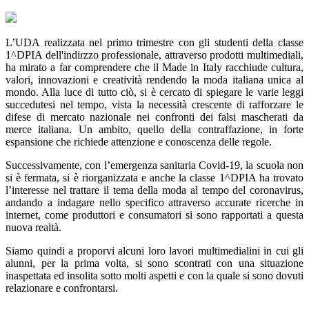
L’UDA realizzata nel primo trimestre con gli studenti della classe
1^DPIA dell'indirzzo professionale, attraverso prodotti multimediali,
ha mirato a far comprendere che il Made in Italy racchiude cultura,
valori, innovazioni e creatività rendendo la moda italiana unica al
mondo. Alla luce di tutto ciò, si è cercato di spiegare le varie leggi
succedutesi nel tempo, vista la necessità crescente di rafforzare le
difese di mercato nazionale nei confronti dei falsi mascherati da
merce italiana. Un ambito, quello della contraffazione, in forte
espansione che richiede attenzione e conoscenza delle regole.
Successivamente, con l’emergenza sanitaria Covid-19, la scuola non
si è fermata, si è riorganizzata e anche la classe 1^DPIA ha trovato
l’interesse nel trattare il tema della moda al tempo del coronavirus,
andando a indagare nello specifico attraverso accurate ricerche in
internet, come produttori e consumatori si sono rapportati a questa
nuova realtà.
Siamo quindi a proporvi alcuni loro lavori multimedialini in cui gli
alunni, per la prima volta, si sono scontrati con una situazione
inaspettata ed insolita sotto molti aspetti e con la quale si sono dovuti
relazionare e confrontarsi.