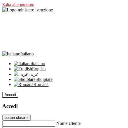
Salta al contenuto
Italiano
Italiano
English
عربى
Shqiptare
Română
Accedi
Accedi
button close
×
Nome Utente