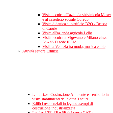
Visita tecnica all'azienda vitivinicola Moser
e al caseificio sociale Coredo
Visita didattica al birrificio B2O - Brussa
di Caorle
Visita all'azienda agricola Lello
Visita tecnica a Vigevano e Milano classi
3^ - 4^ D sede IPSIA
Visita a Venezia tra moda, musica e arte
Attività settore Edilizia
L'indirizzo Costruzione Ambiente e Territorio in
visita stabilimenti della ditta Theurl
Edifici residenziali in legno: esempi di
costruzione industrializzata
Le classi 3E, 3F e 5E del corso CAT a