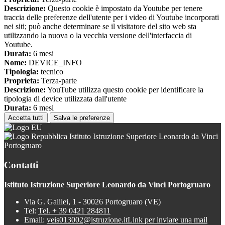
Descrizione:
Questo cookie è impostato da Youtube per tenere
traccia delle preferenze dell'utente per i video di Youtube incorporati
nei siti; può anche determinare se il visitatore del sito web sta
utilizzando la nuova o la vecchia versione dell'interfaccia di
Youtube.
Durata:
6 mesi
Nome:
DEVICE_INFO
Tipologia:
tecnico
Proprieta:
Terza-parte
Descrizione:
YouTube utilizza questo cookie per identificare la
tipologia di device utilizzata dall'utente
Durata:
6 mesi
Accetta tutti
Salva le preferenze
Istituto Istruzione Superiore Leonardo da Vinci
Portogruaro
Contatti
Istituto Istruzione Superiore Leonardo da Vinci Portogruaro
Via G. Galilei, 1 - 30026 Portogruaro (VE)
Tel:
Tel. + 39 0421 284811
Email:
veis013002@istruzione.it
Link per inviare una mail