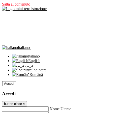
Salta al contenuto
Italiano
Italiano
English
عربى
Shqiptare
Română
Accedi
Accedi
button close
×
Nome Utente