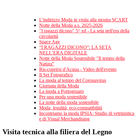
L'indirizzo Moda in visita alla mostra SCART
Notte della Moda a.s. 2025-2026
"I ragazzi dicono" 5^ ed - La seta nell'era della
circolarità
Space Age
“I RAGAZZI DICONO”: LA SETA
NELL’ERA DIGITALE
Notte della Moda Sostenibile "Il tempo della
Natura"
Ris-coprirsi d'Acqua - Video dell'evento
Il Set Fotografico
La moda al tempo del Coronavirus
Giornata della Moda
La moda a Portogruaro
Per una moda sostenibile
La notte della moda sostenibile
Moda, legalità, eco-compatibilità
Incontriamo la moda IPSIA: Studio di vetrinistica
e di Visual Merchandising
Visita tecnica alla filiera del Legno