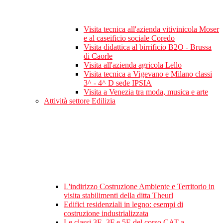
Visita tecnica all'azienda vitivinicola Moser
e al caseificio sociale Coredo
Visita didattica al birrificio B2O - Brussa
di Caorle
Visita all'azienda agricola Lello
Visita tecnica a Vigevano e Milano classi
3^ - 4^ D sede IPSIA
Visita a Venezia tra moda, musica e arte
Attività settore Edilizia
L'indirizzo Costruzione Ambiente e Territorio in
visita stabilimenti della ditta Theurl
Edifici residenziali in legno: esempi di
costruzione industrializzata
Le classi 3E, 3F e 5E del corso CAT a