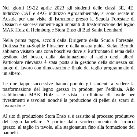
Nei giorni 19-22 aprile 2023 gli studenti delle classi 3E, 4E,
Indirizzo CAT e 4AG indirizzo Agroambientale, si sono recate in
Austria per una visita di Istruzione presso la Scuola Forestale di
Ossiach e successivamente agli impianti di trasformazione del legno
MAK Holz di Heimburg e Stora Enso di Bad Sankt Leonhard.
Nella prima tappa, accolti dalla Dirigente della Scuola Forestale,
Dott.ssa Anna-Sophie Pirtscher, e dalla nostra guida Stefan Berndt,
abbiamo visitato una zona boschiva dove si è affrontato il tema della
gestione del bosco, dalla piantumazione al taglio degli alberi.
Particolare rilevanza è stata posta alla gestione della sicurezza sul
luogo di lavoro con dimostrazione finale del taglio programmato di
un albero.
Le due tappe successive hanno portato gli studenti a vedere la
trasformazione del legno grezzo in prodotti per l’edilizia. Allo
stabilimento MAK Holz si è vista la rifinitura di tavole per
rivestimenti e tavolati nonché la produzione di pellet da scarti di
lavorazione.
Al sito di produzione Stora Enso si è assistito al processo produttivo
del legno lamellare. A partire dallo scortecciamento del tronco
grezzo, al taglio in tavole, alla stagionatura fino alla formazione dei
pannelli.