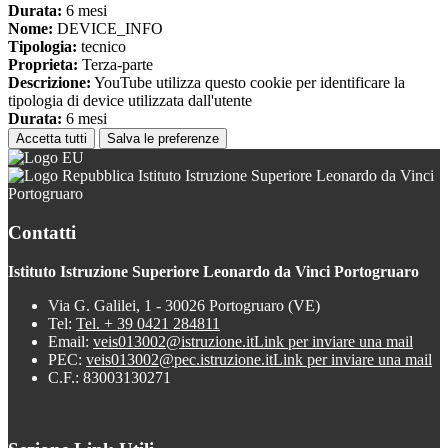
Durata:
6 mesi
Nome:
DEVICE_INFO
Tipologia:
tecnico
Proprieta:
Terza-parte
Descrizione:
YouTube utilizza questo cookie per identificare la
tipologia di device utilizzata dall'utente
Durata:
6 mesi
Accetta tutti
Salva le preferenze
Istituto Istruzione Superiore Leonardo da Vinci
Portogruaro
Contatti
Istituto Istruzione Superiore Leonardo da Vinci Portogruaro
Via G. Galilei, 1 - 30026 Portogruaro (VE)
Tel:
Tel. + 39 0421 284811
Email:
veis013002@istruzione.it
Link per inviare una mail
PEC:
veis013002@pec.istruzione.it
Link per inviare una mail
C.F.: 83003130271