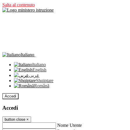
Salta al contenuto
Italiano
Italiano
English
عربى
Shqiptare
Română
Accedi
Accedi
button close
×
Nome Utente