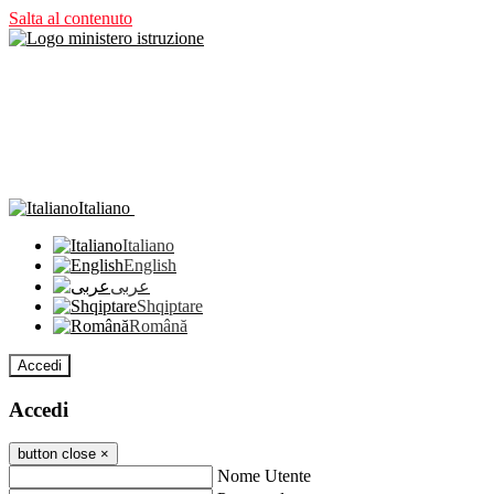
Salta al contenuto
Italiano
Italiano
English
عربى
Shqiptare
Română
Accedi
Accedi
button close
×
Nome Utente