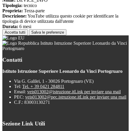
Nome:
DEVICE_INFO
Tipologia:
tecnico
Proprieta:
Terza-parte
Descrizione:
YouTube utilizza questo cookie per identificare la
tipologia di device utilizzata dall'utente
Durata:
6 mesi
Accetta tutti
Salva le preferenze
Istituto Istruzione Superiore Leonardo da Vinci
Portogruaro
Contatti
Istituto Istruzione Superiore Leonardo da Vinci Portogruaro
Via G. Galilei, 1 - 30026 Portogruaro (VE)
Tel:
Tel. + 39 0421 284811
Email:
veis013002@istruzione.it
Link per inviare una mail
PEC:
veis013002@pec.istruzione.it
Link per inviare una mail
C.F.: 83003130271
Sezione Link Utili