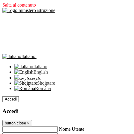
Salta al contenuto
Italiano
Italiano
English
عربى
Shqiptare
Română
Accedi
Accedi
button close
×
Nome Utente