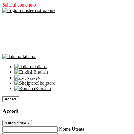
Salta al contenuto
Italiano
Italiano
English
عربى
Shqiptare
Română
Accedi
Accedi
button close
×
Nome Utente