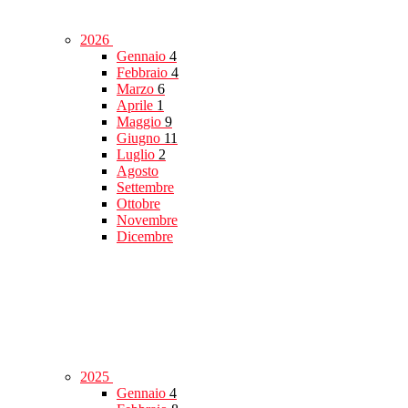
2026
Gennaio
4
Febbraio
4
Marzo
6
Aprile
1
Maggio
9
Giugno
11
Luglio
2
Agosto
Settembre
Ottobre
Novembre
Dicembre
2025
Gennaio
4