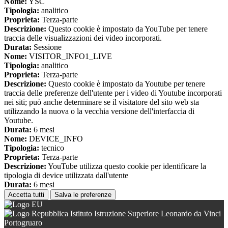
Nome:
YSC
Tipologia:
analitico
Proprieta:
Terza-parte
Descrizione:
Questo cookie è impostato da YouTube per tenere
traccia delle visualizzazioni dei video incorporati.
Durata:
Sessione
Nome:
VISITOR_INFO1_LIVE
Tipologia:
analitico
Proprieta:
Terza-parte
Descrizione:
Questo cookie è impostato da Youtube per tenere
traccia delle preferenze dell'utente per i video di Youtube incorporati
nei siti; può anche determinare se il visitatore del sito web sta
utilizzando la nuova o la vecchia versione dell'interfaccia di
Youtube.
Durata:
6 mesi
Nome:
DEVICE_INFO
Tipologia:
tecnico
Proprieta:
Terza-parte
Descrizione:
YouTube utilizza questo cookie per identificare la
tipologia di device utilizzata dall'utente
Durata:
6 mesi
Accetta tutti
Salva le preferenze
Istituto Istruzione Superiore Leonardo da Vinci
Portogruaro