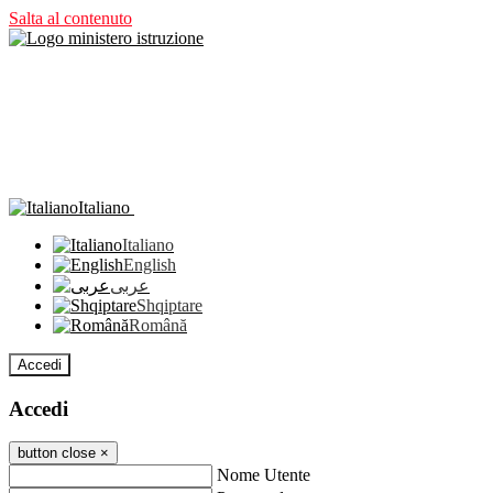
Salta al contenuto
Italiano
Italiano
English
عربى
Shqiptare
Română
Accedi
Accedi
button close
×
Nome Utente