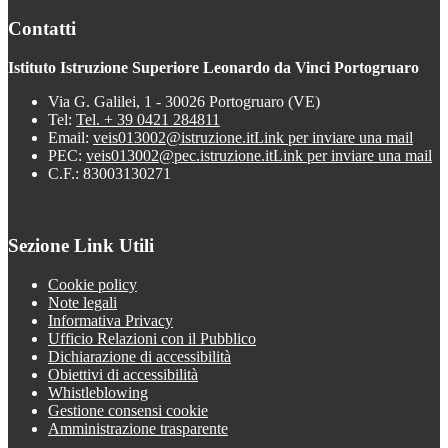
Contatti
Istituto Istruzione Superiore Leonardo da Vinci Portogruaro
Via G. Galilei, 1 - 30026 Portogruaro (VE)
Tel:
Tel. + 39 0421 284811
Email:
veis013002@istruzione.it
Link per inviare una mail
PEC:
veis013002@pec.istruzione.it
Link per inviare una mail
C.F.: 83003130271
Sezione Link Utili
Cookie policy
Note legali
Informativa Privacy
Ufficio Relazioni con il Pubblico
Dichiarazione di accessibilità
Obiettivi di accessibilità
Whistleblowing
Gestione consensi cookie
Amministrazione trasparente