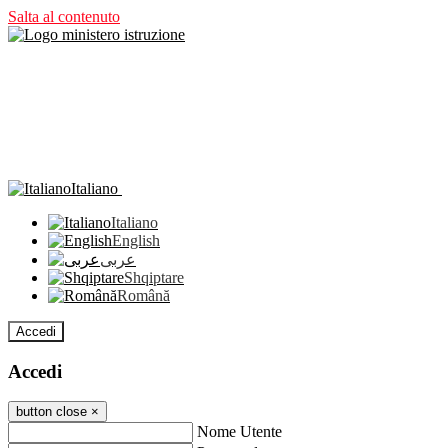
Salta al contenuto
Italiano
Italiano
English
عربى
Shqiptare
Română
Accedi
Accedi
button close
×
Nome Utente