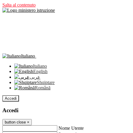
Salta al contenuto
Italiano
Italiano
English
عربى
Shqiptare
Română
Accedi
Accedi
button close
×
Nome Utente