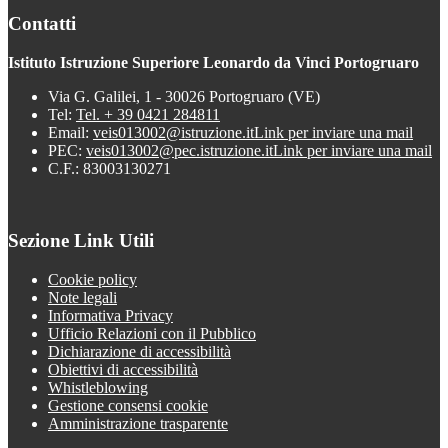
Contatti
Istituto Istruzione Superiore Leonardo da Vinci Portogruaro
Via G. Galilei, 1 - 30026 Portogruaro (VE)
Tel:
Tel. + 39 0421 284811
Email:
veis013002@istruzione.it
Link per inviare una mail
PEC:
veis013002@pec.istruzione.it
Link per inviare una mail
C.F.: 83003130271
Sezione Link Utili
Cookie policy
Note legali
Informativa Privacy
Ufficio Relazioni con il Pubblico
Dichiarazione di accessibilità
Obiettivi di accessibilità
Whistleblowing
Gestione consensi cookie
Amministrazione trasparente