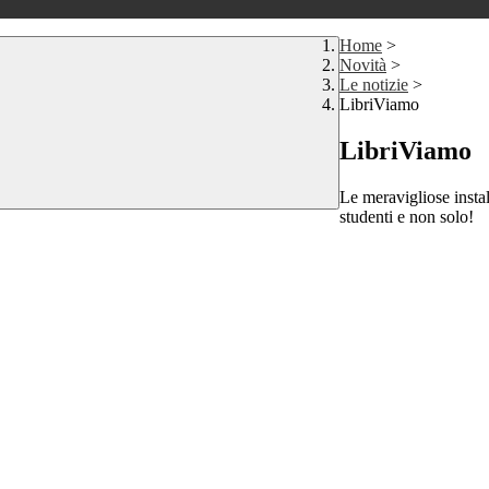
Home
>
Novità
>
Le notizie
>
LibriViamo
LibriViamo
Le meravigliose instal
studenti e non solo!