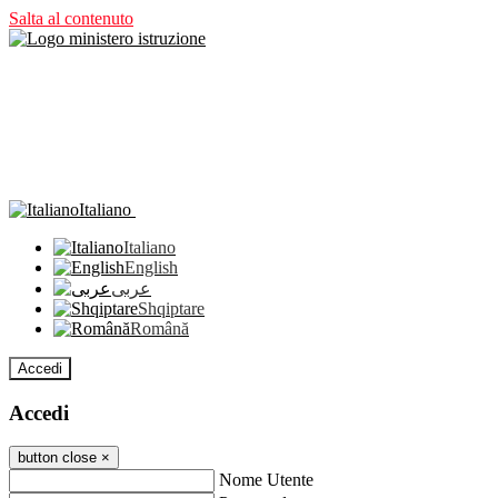
Salta al contenuto
Italiano
Italiano
English
عربى
Shqiptare
Română
Accedi
Accedi
button close
×
Nome Utente