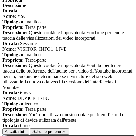
Descrizione
Durata
Nome:
YSC
Tipologia:
analitico
Proprieta:
Terza-parte
Descrizione:
Questo cookie è impostato da YouTube per tenere
traccia delle visualizzazioni dei video incorporati.
Durata:
Sessione
Nome:
VISITOR_INFO1_LIVE
Tipologia:
analitico
Proprieta:
Terza-parte
Descrizione:
Questo cookie è impostato da Youtube per tenere
traccia delle preferenze dell'utente per i video di Youtube incorporati
nei siti; può anche determinare se il visitatore del sito web sta
utilizzando la nuova o la vecchia versione dell'interfaccia di
Youtube.
Durata:
6 mesi
Nome:
DEVICE_INFO
Tipologia:
tecnico
Proprieta:
Terza-parte
Descrizione:
YouTube utilizza questo cookie per identificare la
tipologia di device utilizzata dall'utente
Durata:
6 mesi
Accetta tutti
Salva le preferenze