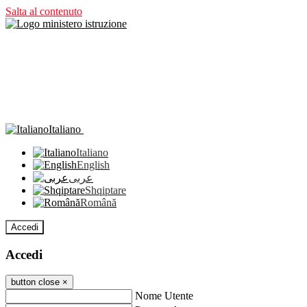
Salta al contenuto
Italiano
Italiano
English
عربى
Shqiptare
Română
Accedi
Accedi
button close
×
Nome Utente