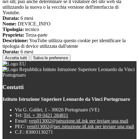
nei siti; può anche determinare se il visitatore del sito web sta
utilizzando la nuova o la vecchia versione dell'interfaccia di
Youtube.
Durata:
6 mesi
Nome:
DEVICE_INFO
Tipologia:
tecnico
Proprieta:
Terza-parte
Descrizione:
YouTube utilizza questo cookie per identificare la
tipologia di device utilizzata dall'utente
Durata:
6 mesi
Accetta tutti
Salva le preferenze
Istituto Istruzione Superiore Leonardo da Vinci
Portogruaro
Contatti
Istituto Istruzione Superiore Leonardo da Vinci Portogruaro
Via G. Galilei, 1 - 30026 Portogruaro (VE)
Tel:
Tel. + 39 0421 284811
Email:
veis013002@istruzione.it
Link per inviare una mail
PEC:
veis013002@pec.istruzione.it
Link per inviare una mail
C.F.: 83003130271