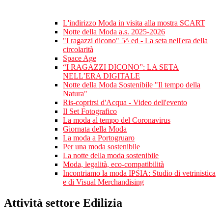
L'indirizzo Moda in visita alla mostra SCART
Notte della Moda a.s. 2025-2026
"I ragazzi dicono" 5^ ed - La seta nell'era della
circolarità
Space Age
“I RAGAZZI DICONO”: LA SETA
NELL’ERA DIGITALE
Notte della Moda Sostenibile "Il tempo della
Natura"
Ris-coprirsi d'Acqua - Video dell'evento
Il Set Fotografico
La moda al tempo del Coronavirus
Giornata della Moda
La moda a Portogruaro
Per una moda sostenibile
La notte della moda sostenibile
Moda, legalità, eco-compatibilità
Incontriamo la moda IPSIA: Studio di vetrinistica
e di Visual Merchandising
Attività settore Edilizia