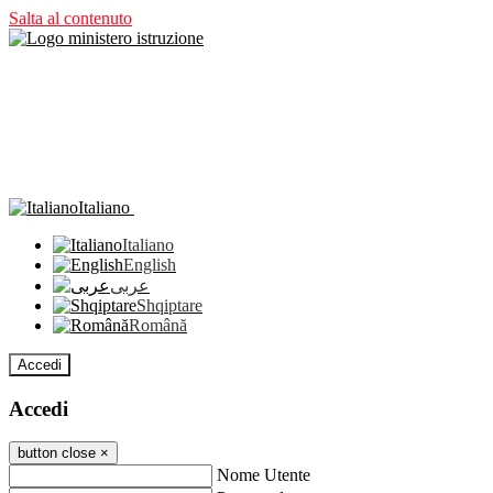
Salta al contenuto
Italiano
Italiano
English
عربى
Shqiptare
Română
Accedi
Accedi
button close
×
Nome Utente