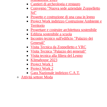
Cantieri di archeologia e restauro
Convegno "Nuova sede aziendale Zoppelletto
Srl"
Progetto e costruzione di una casa in legno
Project Work indirizzo Costruzione Ambiente e
Territorio
Progettare e costruire architettura sostenibile
Edilizia sostenibile a scuola
Incontro tecnico sull'edificio "Palazzo dei
Generali"
Visita Tecnica da Zoppelletto e VRC
Visita Tecnica "Palazzo dei generali"
Visita tecnica alla filiera del Legno
Klimahouse 2023
Project Work 1
Project Work 2
Gara Nazionale indirizzo C.A.T.
Attività settore Moda