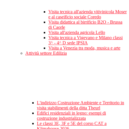
Visita tecnica all'azienda vitivinicola Moser
e al caseificio sociale Coredo
Visita didattica al birrificio B2O - Brussa
di Caorle
Visita all'azienda agricola Lello
Visita tecnica a Vigevano e Milano classi
3^ - 4^ D sede IPSIA
Visita a Venezia tra moda, musica e arte
Attività settore Edilizia
L'indirizzo Costruzione Ambiente e Territorio in
visita stabilimenti della ditta Theurl
Edifici residenziali in legno: esempi di
costruzione industrializzata
Le classi 3E, 3F e 5E del corso CAT a
Klimahouse 2026