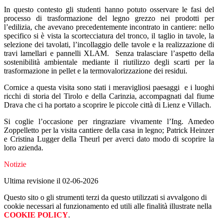
In questo contesto gli studenti hanno potuto osservare le fasi del
processo di trasformazione del legno grezzo nei prodotti per
l’edilizia, che avevano precedentemente incontrato in cantiere: nello
specifico si è vista la scortecciatura del tronco, il taglio in tavole, la
selezione dei tavolati, l’incollaggio delle tavole e la realizzazione di
travi lamellari e pannelli XLAM.
Senza tralasciare l’aspetto della
sostenibilità ambientale mediante il riutilizzo degli scarti per la
trasformazione in pellet e la termovalorizzazione dei residui.
Cornice a questa visita sono stati i meravigliosi paesaggi
e i luoghi
ricchi di storia del Tirolo e della Carinzia, accompagnati dal fiume
Drava che ci ha portato a scoprire le piccole città di Lienz e Villach.
Si coglie l’occasione per ringraziare vivamente l’Ing. Amedeo
Zoppelletto per la visita cantiere della casa in legno; Patrick Heinzer
e Cristina Lugger della Theurl per averci dato modo di scoprire la
loro azienda.
Notizie
Ultima revisione il 02-06-2026
Questo sito o gli strumenti terzi da questo utilizzati si avvalgono di
cookie necessari al funzionamento ed utili alle finalità illustrate nella
COOKIE POLICY
.