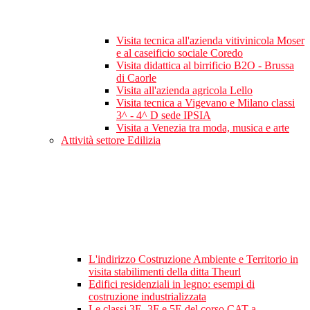
Visita tecnica all'azienda vitivinicola Moser
e al caseificio sociale Coredo
Visita didattica al birrificio B2O - Brussa
di Caorle
Visita all'azienda agricola Lello
Visita tecnica a Vigevano e Milano classi
3^ - 4^ D sede IPSIA
Visita a Venezia tra moda, musica e arte
Attività settore Edilizia
L'indirizzo Costruzione Ambiente e Territorio in
visita stabilimenti della ditta Theurl
Edifici residenziali in legno: esempi di
costruzione industrializzata
Le classi 3E, 3F e 5E del corso CAT a