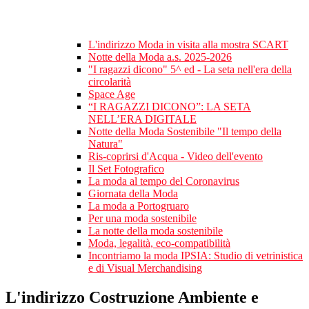
L'indirizzo Moda in visita alla mostra SCART
Notte della Moda a.s. 2025-2026
"I ragazzi dicono" 5^ ed - La seta nell'era della
circolarità
Space Age
“I RAGAZZI DICONO”: LA SETA
NELL’ERA DIGITALE
Notte della Moda Sostenibile "Il tempo della
Natura"
Ris-coprirsi d'Acqua - Video dell'evento
Il Set Fotografico
La moda al tempo del Coronavirus
Giornata della Moda
La moda a Portogruaro
Per una moda sostenibile
La notte della moda sostenibile
Moda, legalità, eco-compatibilità
Incontriamo la moda IPSIA: Studio di vetrinistica
e di Visual Merchandising
L'indirizzo Costruzione Ambiente e