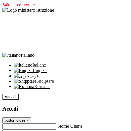
Salta al contenuto
Italiano
Italiano
English
عربى
Shqiptare
Română
Accedi
Accedi
button close
×
Nome Utente