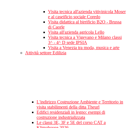
Visita tecnica all'azienda vitivinicola Moser
e al caseificio sociale Coredo
Visita didattica al birrificio B2O - Brussa
di Caorle
Visita all'azienda agricola Lello
Visita tecnica a Vigevano e Milano classi
3^ - 4^ D sede IPSIA
Visita a Venezia tra moda, musica e arte
Attività settore Edilizia
L'indirizzo Costruzione Ambiente e Territorio in
visita stabilimenti della ditta Theurl
Edifici residenziali in legno: esempi di
costruzione industrializzata
Le classi 3E, 3F e 5E del corso CAT a
Klimahouse 2026