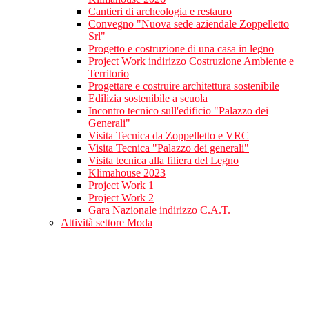
Cantieri di archeologia e restauro
Convegno "Nuova sede aziendale Zoppelletto
Srl"
Progetto e costruzione di una casa in legno
Project Work indirizzo Costruzione Ambiente e
Territorio
Progettare e costruire architettura sostenibile
Edilizia sostenibile a scuola
Incontro tecnico sull'edificio "Palazzo dei
Generali"
Visita Tecnica da Zoppelletto e VRC
Visita Tecnica "Palazzo dei generali"
Visita tecnica alla filiera del Legno
Klimahouse 2023
Project Work 1
Project Work 2
Gara Nazionale indirizzo C.A.T.
Attività settore Moda