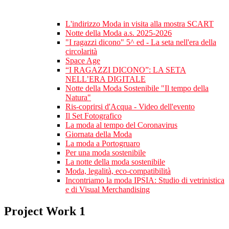
L'indirizzo Moda in visita alla mostra SCART
Notte della Moda a.s. 2025-2026
"I ragazzi dicono" 5^ ed - La seta nell'era della
circolarità
Space Age
“I RAGAZZI DICONO”: LA SETA
NELL’ERA DIGITALE
Notte della Moda Sostenibile "Il tempo della
Natura"
Ris-coprirsi d'Acqua - Video dell'evento
Il Set Fotografico
La moda al tempo del Coronavirus
Giornata della Moda
La moda a Portogruaro
Per una moda sostenibile
La notte della moda sostenibile
Moda, legalità, eco-compatibilità
Incontriamo la moda IPSIA: Studio di vetrinistica
e di Visual Merchandising
Project Work 1