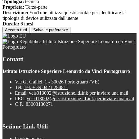
Tipologia:
tecnico
Proprieta:
Terza-parte
Descrizione:
YouTube utilizza questo cookie per identificare la
tipologia di device utilizzata dall'utente
Durata:
6 mesi
Accetta tutti
Salva le preferenze
Istituto Istruzione Superiore Leonardo da Vinci
Portogruaro
Contatti
Istituto Istruzione Superiore Leonardo da Vinci Portogruaro
Via G. Galilei, 1 - 30026 Portogruaro (VE)
Tel:
Tel. + 39 0421 284811
Email:
veis013002@istruzione.it
Link per inviare una mail
PEC:
veis013002@pec.istruzione.it
Link per inviare una mail
C.F.: 83003130271
Sezione Link Utili
Cookie policy