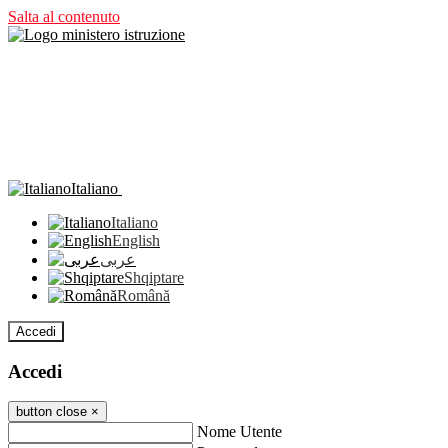
Salta al contenuto
Italiano
Italiano
English
عربى
Shqiptare
Română
Accedi
Accedi
button close
×
Nome Utente