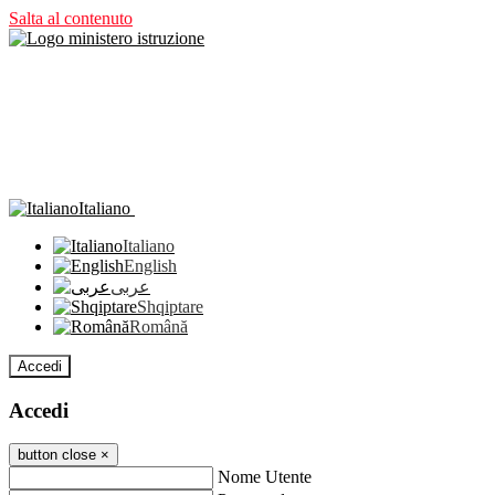
Salta al contenuto
Italiano
Italiano
English
عربى
Shqiptare
Română
Accedi
Accedi
button close
×
Nome Utente