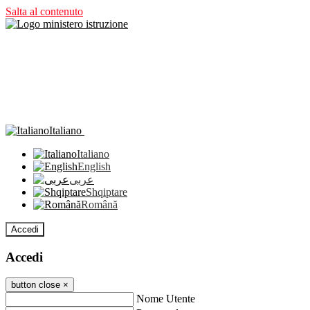
Salta al contenuto
Italiano
Italiano
English
عربى
Shqiptare
Română
Accedi
Accedi
button close
×
Nome Utente