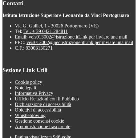
Contatti
Istituto Istruzione Superiore Leonardo da Vinci Portogruaro
Via G. Galilei, 1 - 30026 Portogruaro (VE)
Tel:
Tel. + 39 0421 284811
Email:
veis013002@istruzione.it
Link per inviare una mail
PEC:
veis013002@pec.istruzione.it
Link per inviare una mail
C.F.: 83003130271
Sezione Link Utili
Cookie policy
Note legali
Informativa Privacy
Ufficio Relazioni con il Pubblico
Dichiarazione di accessibilità
Obiettivi di accessibilità
Whistleblowing
Gestione consensi cookie
Amministrazione trasparente
Pagina visualizzata
946
volte