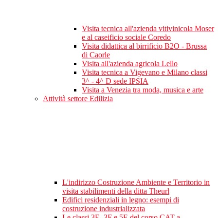
Visita tecnica all'azienda vitivinicola Moser
e al caseificio sociale Coredo
Visita didattica al birrificio B2O - Brussa
di Caorle
Visita all'azienda agricola Lello
Visita tecnica a Vigevano e Milano classi
3^ - 4^ D sede IPSIA
Visita a Venezia tra moda, musica e arte
Attività settore Edilizia
L'indirizzo Costruzione Ambiente e Territorio in
visita stabilimenti della ditta Theurl
Edifici residenziali in legno: esempi di
costruzione industrializzata
Le classi 3E, 3F e 5E del corso CAT a