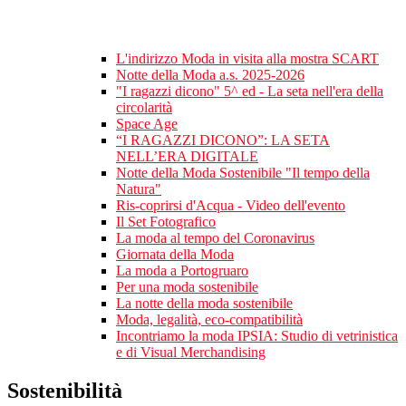
L'indirizzo Moda in visita alla mostra SCART
Notte della Moda a.s. 2025-2026
"I ragazzi dicono" 5^ ed - La seta nell'era della
circolarità
Space Age
“I RAGAZZI DICONO”: LA SETA
NELL’ERA DIGITALE
Notte della Moda Sostenibile "Il tempo della
Natura"
Ris-coprirsi d'Acqua - Video dell'evento
Il Set Fotografico
La moda al tempo del Coronavirus
Giornata della Moda
La moda a Portogruaro
Per una moda sostenibile
La notte della moda sostenibile
Moda, legalità, eco-compatibilità
Incontriamo la moda IPSIA: Studio di vetrinistica
e di Visual Merchandising
Sostenibilità