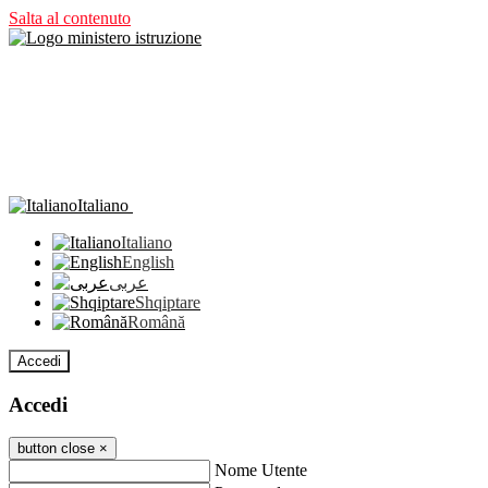
Salta al contenuto
Italiano
Italiano
English
عربى
Shqiptare
Română
Accedi
Accedi
button close
×
Nome Utente