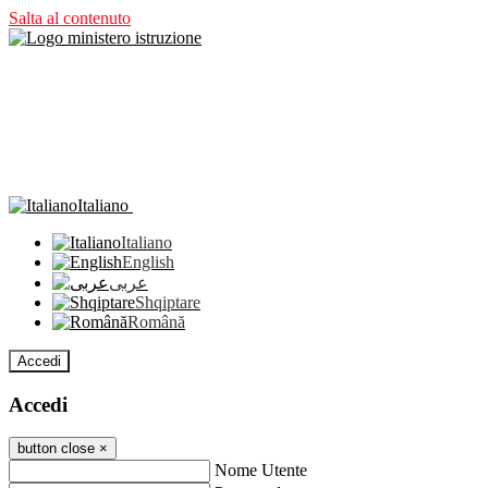
Salta al contenuto
Italiano
Italiano
English
عربى
Shqiptare
Română
Accedi
Accedi
button close
×
Nome Utente