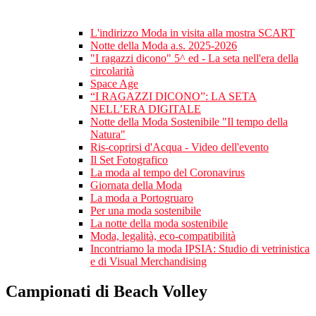
L'indirizzo Moda in visita alla mostra SCART
Notte della Moda a.s. 2025-2026
"I ragazzi dicono" 5^ ed - La seta nell'era della
circolarità
Space Age
“I RAGAZZI DICONO”: LA SETA
NELL’ERA DIGITALE
Notte della Moda Sostenibile "Il tempo della
Natura"
Ris-coprirsi d'Acqua - Video dell'evento
Il Set Fotografico
La moda al tempo del Coronavirus
Giornata della Moda
La moda a Portogruaro
Per una moda sostenibile
La notte della moda sostenibile
Moda, legalità, eco-compatibilità
Incontriamo la moda IPSIA: Studio di vetrinistica
e di Visual Merchandising
Campionati di Beach Volley