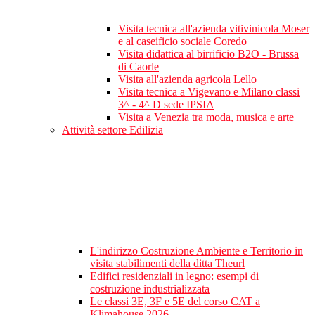
Visita tecnica all'azienda vitivinicola Moser
e al caseificio sociale Coredo
Visita didattica al birrificio B2O - Brussa
di Caorle
Visita all'azienda agricola Lello
Visita tecnica a Vigevano e Milano classi
3^ - 4^ D sede IPSIA
Visita a Venezia tra moda, musica e arte
Attività settore Edilizia
L'indirizzo Costruzione Ambiente e Territorio in
visita stabilimenti della ditta Theurl
Edifici residenziali in legno: esempi di
costruzione industrializzata
Le classi 3E, 3F e 5E del corso CAT a
Klimahouse 2026