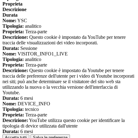
Proprieta
Descrizione
Durata
Nome:
YSC
Tipologia:
analitico
Proprieta:
Terza-parte
Descrizione:
Questo cookie è impostato da YouTube per tenere
traccia delle visualizzazioni dei video incorporati.
Durata:
Sessione
Nome:
VISITOR_INFO1_LIVE
Tipologia:
analitico
Proprieta:
Terza-parte
Descrizione:
Questo cookie è impostato da Youtube per tenere
traccia delle preferenze dell'utente per i video di Youtube incorporati
nei siti; può anche determinare se il visitatore del sito web sta
utilizzando la nuova o la vecchia versione dell'interfaccia di
Youtube.
Durata:
6 mesi
Nome:
DEVICE_INFO
Tipologia:
tecnico
Proprieta:
Terza-parte
Descrizione:
YouTube utilizza questo cookie per identificare la
tipologia di device utilizzata dall'utente
Durata:
6 mesi
Accetta tutti
Salva le preferenze