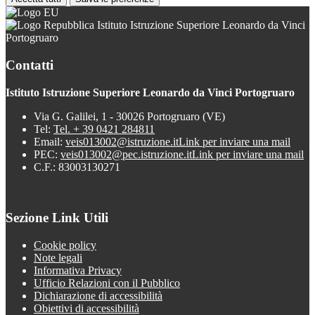
Istituto Istruzione Superiore Leonardo da Vinci
Portogruaro
Contatti
Istituto Istruzione Superiore Leonardo da Vinci Portogruaro
Via G. Galilei, 1 - 30026 Portogruaro (VE)
Tel:
Tel. + 39 0421 284811
Email:
veis013002@istruzione.it
Link per inviare una mail
PEC:
veis013002@pec.istruzione.it
Link per inviare una mail
C.F.: 83003130271
Sezione Link Utili
Cookie policy
Note legali
Informativa Privacy
Ufficio Relazioni con il Pubblico
Dichiarazione di accessibilità
Obiettivi di accessibilità