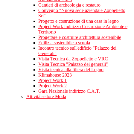
Cantieri di archeologia e restauro
Convegno "Nuova sede aziendale Zoppelletto
Srl"
Progetto e costruzione di una casa in legno
Project Work indirizzo Costruzione Ambiente e
Territorio
Progettare e costruire architettura sostenibile
Edilizia sostenibile a scuola
Incontro tecnico sull'edificio "Palazzo dei
Generali"
Visita Tecnica da Zoppelletto e VRC
Visita Tecnica "Palazzo dei generali"
Visita tecnica alla filiera del Legno
Klimahouse 2023
Project Work 1
Project Work 2
Gara Nazionale indirizzo C.A.T.
Attività settore Moda