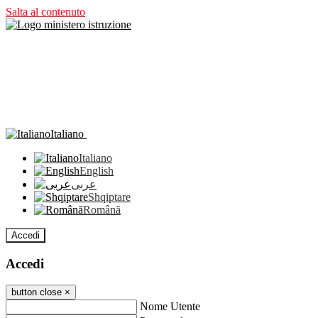
Salta al contenuto
Italiano
Italiano
English
عربى
Shqiptare
Română
Accedi
Accedi
button close
×
Nome Utente