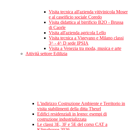
Visita tecnica all'azienda vitivinicola Moser
e al caseificio sociale Coredo
Visita didattica al birrificio B2O - Brussa
di Caorle
Visita all'azienda agricola Lello
Visita tecnica a Vigevano e Milano classi
3^ - 4^ D sede IPSIA
Visita a Venezia tra moda, musica e arte
Attività settore Edilizia
L'indirizzo Costruzione Ambiente e Territorio in
visita stabilimenti della ditta Theurl
Edifici residenziali in legno: esempi di
costruzione industrializzata
Le classi 3E, 3F e 5E del corso CAT a
Klimahouse 2026