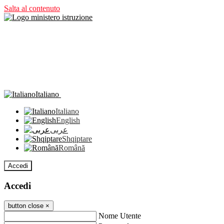
Salta al contenuto
Italiano
Italiano
English
عربى
Shqiptare
Română
Accedi
Accedi
button close
×
Nome Utente