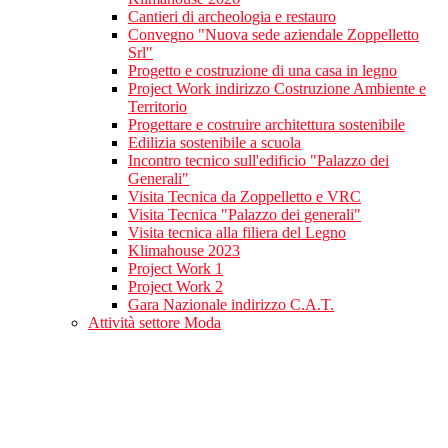
Cantieri di archeologia e restauro
Convegno "Nuova sede aziendale Zoppelletto
Srl"
Progetto e costruzione di una casa in legno
Project Work indirizzo Costruzione Ambiente e
Territorio
Progettare e costruire architettura sostenibile
Edilizia sostenibile a scuola
Incontro tecnico sull'edificio "Palazzo dei
Generali"
Visita Tecnica da Zoppelletto e VRC
Visita Tecnica "Palazzo dei generali"
Visita tecnica alla filiera del Legno
Klimahouse 2023
Project Work 1
Project Work 2
Gara Nazionale indirizzo C.A.T.
Attività settore Moda