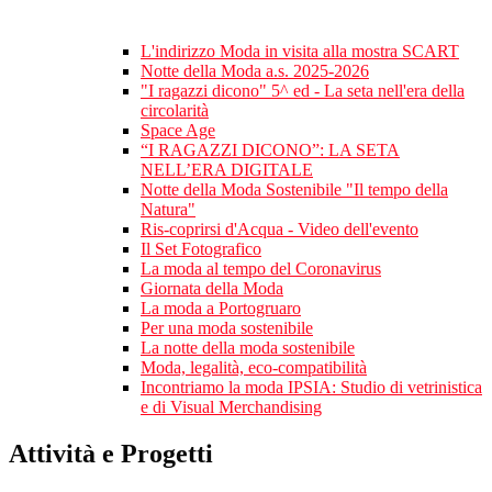
L'indirizzo Moda in visita alla mostra SCART
Notte della Moda a.s. 2025-2026
"I ragazzi dicono" 5^ ed - La seta nell'era della
circolarità
Space Age
“I RAGAZZI DICONO”: LA SETA
NELL’ERA DIGITALE
Notte della Moda Sostenibile "Il tempo della
Natura"
Ris-coprirsi d'Acqua - Video dell'evento
Il Set Fotografico
La moda al tempo del Coronavirus
Giornata della Moda
La moda a Portogruaro
Per una moda sostenibile
La notte della moda sostenibile
Moda, legalità, eco-compatibilità
Incontriamo la moda IPSIA: Studio di vetrinistica
e di Visual Merchandising
Attività e Progetti