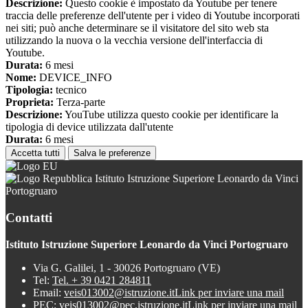
Descrizione:
Questo cookie è impostato da Youtube per tenere
traccia delle preferenze dell'utente per i video di Youtube incorporati
nei siti; può anche determinare se il visitatore del sito web sta
utilizzando la nuova o la vecchia versione dell'interfaccia di
Youtube.
Durata:
6 mesi
Nome:
DEVICE_INFO
Tipologia:
tecnico
Proprieta:
Terza-parte
Descrizione:
YouTube utilizza questo cookie per identificare la
tipologia di device utilizzata dall'utente
Durata:
6 mesi
Accetta tutti
Salva le preferenze
Istituto Istruzione Superiore Leonardo da Vinci
Portogruaro
Contatti
Istituto Istruzione Superiore Leonardo da Vinci Portogruaro
Via G. Galilei, 1 - 30026 Portogruaro (VE)
Tel:
Tel. + 39 0421 284811
Email:
veis013002@istruzione.it
Link per inviare una mail
PEC:
veis013002@pec.istruzione.it
Link per inviare una mail