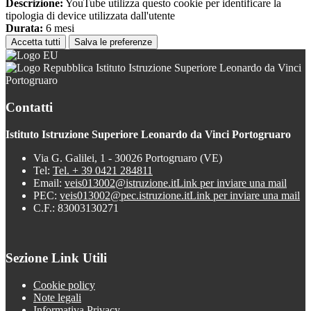
Descrizione:
YouTube utilizza questo cookie per identificare la
tipologia di device utilizzata dall'utente
Durata:
6 mesi
Accetta tutti
Salva le preferenze
Istituto Istruzione Superiore Leonardo da Vinci
Portogruaro
Contatti
Istituto Istruzione Superiore Leonardo da Vinci Portogruaro
Via G. Galilei, 1 - 30026 Portogruaro (VE)
Tel:
Tel. + 39 0421 284811
Email:
veis013002@istruzione.it
Link per inviare una mail
PEC:
veis013002@pec.istruzione.it
Link per inviare una mail
C.F.: 83003130271
Sezione Link Utili
Cookie policy
Note legali
Informativa Privacy