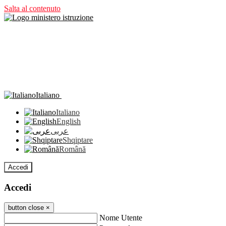
Salta al contenuto
Italiano
Italiano
English
عربى
Shqiptare
Română
Accedi
Accedi
button close
×
Nome Utente