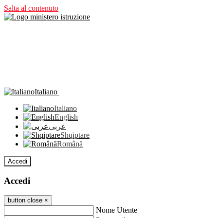
Salta al contenuto
Italiano
Italiano
English
عربى
Shqiptare
Română
Accedi
Accedi
button close
×
Nome Utente