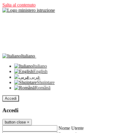
Salta al contenuto
Italiano
Italiano
English
عربى
Shqiptare
Română
Accedi
Accedi
button close
×
Nome Utente