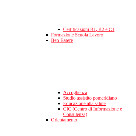
Certificazioni B1, B2 e C1
Formazione Scuola Lavoro
Ben-Essere
Accoglienza
Studio assistito pomeridiano
Educazione alla salute
CIC (Centro di Informazione e
Consulenza)
Orientamento