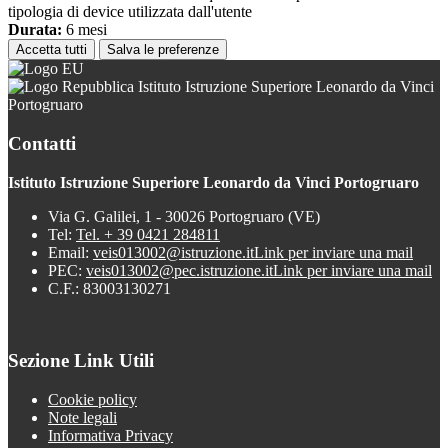
tipologia di device utilizzata dall'utente
Durata:
6 mesi
Accetta tutti
Salva le preferenze
Istituto Istruzione Superiore Leonardo da Vinci
Portogruaro
Contatti
Istituto Istruzione Superiore Leonardo da Vinci Portogruaro
Via G. Galilei, 1 - 30026 Portogruaro (VE)
Tel:
Tel. + 39 0421 284811
Email:
veis013002@istruzione.it
Link per inviare una mail
PEC:
veis013002@pec.istruzione.it
Link per inviare una mail
C.F.: 83003130271
Sezione Link Utili
Cookie policy
Note legali
Informativa Privacy