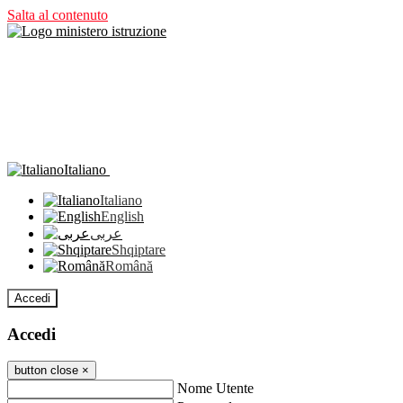
Salta al contenuto
Italiano
Italiano
English
عربى
Shqiptare
Română
Accedi
Accedi
button close
×
Nome Utente