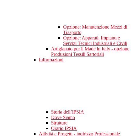
Opzione: Manutenzione Mezzi di
Trasporto
Opzione: Apparati, Impianti e
Servizi Tecnici Industriali e Civili
Artigianato per il Made in Italy - opzione
Produzioni Tessili Sartoriali
Informazioni
Storia dell’IPSIA
Dove Siamo
Strutture
Orario IPSIA
Attività e Progetti - indirizzo Professionale