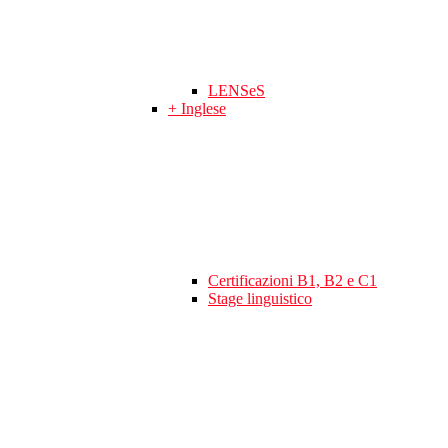
LENSeS
+ Inglese
Certificazioni B1, B2 e C1
Stage linguistico