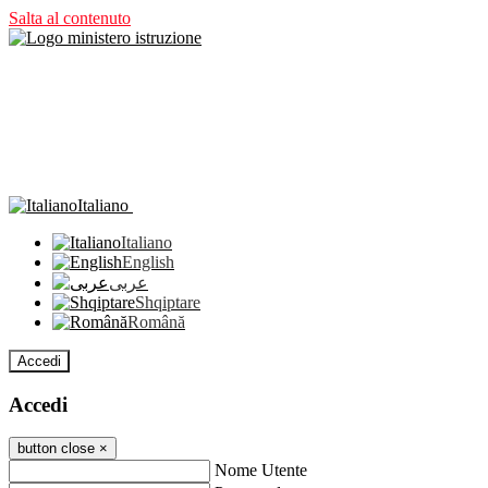
Salta al contenuto
Italiano
Italiano
English
عربى
Shqiptare
Română
Accedi
Accedi
button close
×
Nome Utente