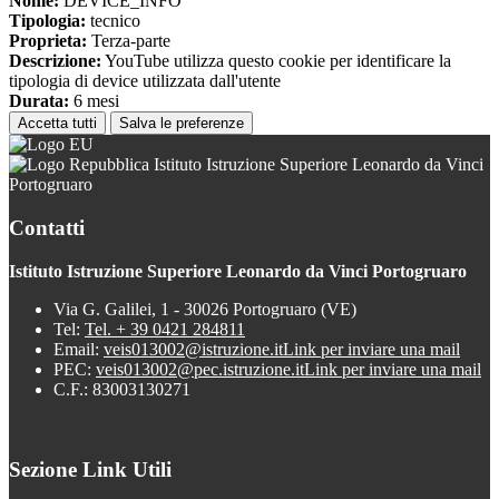
Nome:
DEVICE_INFO
Tipologia:
tecnico
Proprieta:
Terza-parte
Descrizione:
YouTube utilizza questo cookie per identificare la
tipologia di device utilizzata dall'utente
Durata:
6 mesi
Accetta tutti
Salva le preferenze
Istituto Istruzione Superiore Leonardo da Vinci
Portogruaro
Contatti
Istituto Istruzione Superiore Leonardo da Vinci Portogruaro
Via G. Galilei, 1 - 30026 Portogruaro (VE)
Tel:
Tel. + 39 0421 284811
Email:
veis013002@istruzione.it
Link per inviare una mail
PEC:
veis013002@pec.istruzione.it
Link per inviare una mail
C.F.: 83003130271
Sezione Link Utili