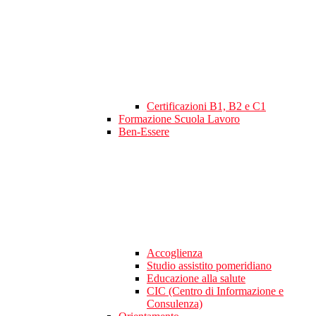
Certificazioni B1, B2 e C1
Formazione Scuola Lavoro
Ben-Essere
Accoglienza
Studio assistito pomeridiano
Educazione alla salute
CIC (Centro di Informazione e
Consulenza)