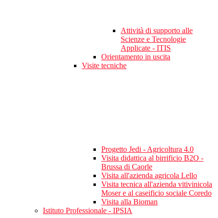
Attività di supporto alle
Scienze e Tecnologie
Applicate - ITIS
Orientamento in uscita
Visite tecniche
Progetto Jedi - Agricoltura 4.0
Visita didattica al birrificio B2O -
Brussa di Caorle
Visita all'azienda agricola Lello
Visita tecnica all'azienda vitivinicola
Moser e al caseificio sociale Coredo
Visita alla Bioman
Istituto Professionale - IPSIA