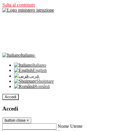
Salta al contenuto
Italiano
Italiano
English
عربى
Shqiptare
Română
Accedi
Accedi
button close
×
Nome Utente