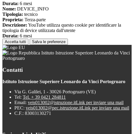
Durata:
6 mesi
Nome:
DEVICE_INFO
Tipologia:
tecnico
Proprieta:
Terza-parte
Descrizione:
YouTube utilizza questo cookie per identificare la
tipologia di device utilizzata dall'utente
Durata:
6 mesi
Accetta tutti
Salva le preferenze
Istituto Istruzione Superiore Leonardo da Vinci
Portogruaro
Contatti
Istituto Istruzione Superiore Leonardo da Vinci Portogruaro
Via G. Galilei, 1 - 30026 Portogruaro (VE)
Tel:
Tel. + 39 0421 284811
Email:
veis013002@istruzione.it
Link per inviare una mail
PEC:
veis013002@pec.istruzione.it
Link per inviare una mail
C.F.: 83003130271