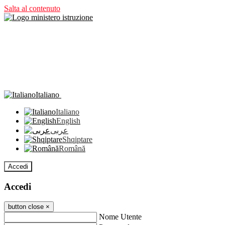
Salta al contenuto
Italiano
Italiano
English
عربى
Shqiptare
Română
Accedi
Accedi
button close
×
Nome Utente