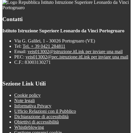
Istituto Istruzione Superiore Leonardo da Vinci
Portogruaro
Contatti
Istituto Istruzione Superiore Leonardo da Vinci Portogruaro
Via G. Galilei, 1 - 30026 Portogruaro (VE)
Tel:
Tel. + 39 0421 284811
Email:
veis013002@istruzione.it
Link per inviare una mail
PEC:
veis013002@pec.istruzione.it
Link per inviare una mail
C.F.: 83003130271
Sezione Link Utili
Cookie policy
Note legali
Informativa Privacy
Ufficio Relazioni con il Pubblico
Dichiarazione di accessibilità
Obiettivi di accessibilità
Whistleblowing
Gestione consensi cookie