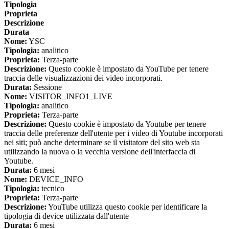
Tipologia
Proprieta
Descrizione
Durata
Nome:
YSC
Tipologia:
analitico
Proprieta:
Terza-parte
Descrizione:
Questo cookie è impostato da YouTube per tenere
traccia delle visualizzazioni dei video incorporati.
Durata:
Sessione
Nome:
VISITOR_INFO1_LIVE
Tipologia:
analitico
Proprieta:
Terza-parte
Descrizione:
Questo cookie è impostato da Youtube per tenere
traccia delle preferenze dell'utente per i video di Youtube incorporati
nei siti; può anche determinare se il visitatore del sito web sta
utilizzando la nuova o la vecchia versione dell'interfaccia di
Youtube.
Durata:
6 mesi
Nome:
DEVICE_INFO
Tipologia:
tecnico
Proprieta:
Terza-parte
Descrizione:
YouTube utilizza questo cookie per identificare la
tipologia di device utilizzata dall'utente
Durata:
6 mesi