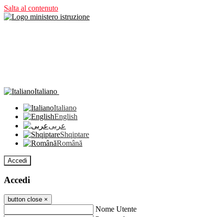
Salta al contenuto
Italiano
Italiano
English
عربى
Shqiptare
Română
Accedi
Accedi
button close
×
Nome Utente