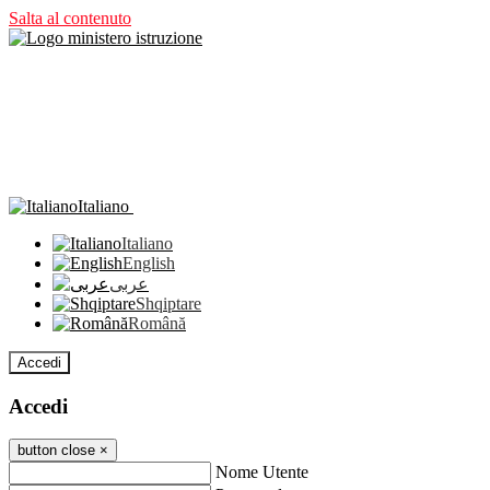
Salta al contenuto
Italiano
Italiano
English
عربى
Shqiptare
Română
Accedi
Accedi
button close
×
Nome Utente