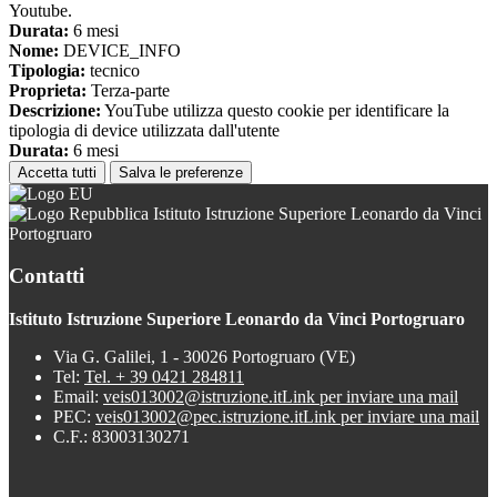
Youtube.
Durata:
6 mesi
Nome:
DEVICE_INFO
Tipologia:
tecnico
Proprieta:
Terza-parte
Descrizione:
YouTube utilizza questo cookie per identificare la
tipologia di device utilizzata dall'utente
Durata:
6 mesi
Accetta tutti
Salva le preferenze
Istituto Istruzione Superiore Leonardo da Vinci
Portogruaro
Contatti
Istituto Istruzione Superiore Leonardo da Vinci Portogruaro
Via G. Galilei, 1 - 30026 Portogruaro (VE)
Tel:
Tel. + 39 0421 284811
Email:
veis013002@istruzione.it
Link per inviare una mail
PEC:
veis013002@pec.istruzione.it
Link per inviare una mail
C.F.: 83003130271