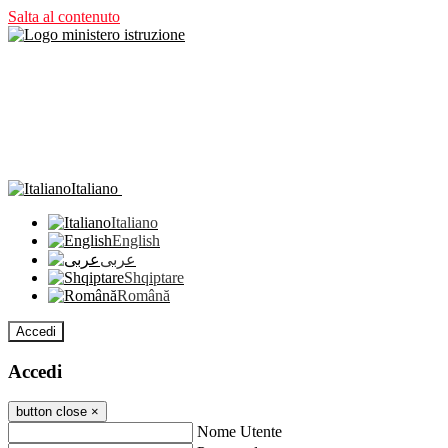
Salta al contenuto
Italiano
Italiano
English
عربى
Shqiptare
Română
Accedi
Accedi
button close
×
Nome Utente