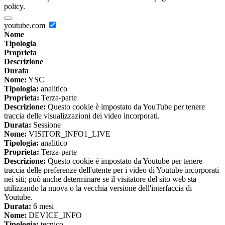
policy.
youtube.com
Nome
Tipologia
Proprieta
Descrizione
Durata
Nome:
YSC
Tipologia:
analitico
Proprieta:
Terza-parte
Descrizione:
Questo cookie è impostato da YouTube per tenere
traccia delle visualizzazioni dei video incorporati.
Durata:
Sessione
Nome:
VISITOR_INFO1_LIVE
Tipologia:
analitico
Proprieta:
Terza-parte
Descrizione:
Questo cookie è impostato da Youtube per tenere
traccia delle preferenze dell'utente per i video di Youtube incorporati
nei siti; può anche determinare se il visitatore del sito web sta
utilizzando la nuova o la vecchia versione dell'interfaccia di
Youtube.
Durata:
6 mesi
Nome:
DEVICE_INFO
Tipologia:
tecnico