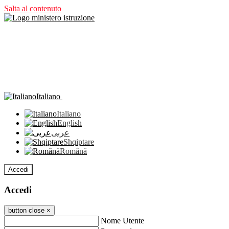
Salta al contenuto
Italiano
Italiano
English
عربى
Shqiptare
Română
Accedi
Accedi
button close
×
Nome Utente