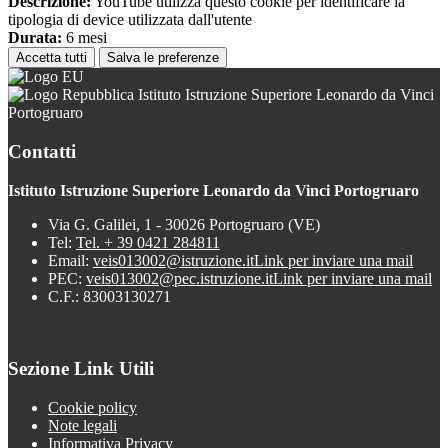
Descrizione:
YouTube utilizza questo cookie per identificare la
tipologia di device utilizzata dall'utente
Durata:
6 mesi
Accetta tutti
Salva le preferenze
Istituto Istruzione Superiore Leonardo da Vinci
Portogruaro
Contatti
Istituto Istruzione Superiore Leonardo da Vinci Portogruaro
Via G. Galilei, 1 - 30026 Portogruaro (VE)
Tel:
Tel. + 39 0421 284811
Email:
veis013002@istruzione.it
Link per inviare una mail
PEC:
veis013002@pec.istruzione.it
Link per inviare una mail
C.F.: 83003130271
Sezione Link Utili
Cookie policy
Note legali
Informativa Privacy