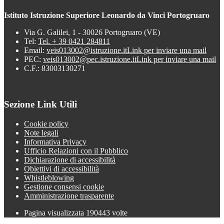
Istituto Istruzione Superiore Leonardo da Vinci Portogruaro
Via G. Galilei, 1 - 30026 Portogruaro (VE)
Tel:
Tel. + 39 0421 284811
Email:
veis013002@istruzione.it
Link per inviare una mail
PEC:
veis013002@pec.istruzione.it
Link per inviare una mail
C.F.: 83003130271
Sezione Link Utili
Cookie policy
Note legali
Informativa Privacy
Ufficio Relazioni con il Pubblico
Dichiarazione di accessibilità
Obiettivi di accessibilità
Whistleblowing
Gestione consensi cookie
Amministrazione trasparente
Pagina visualizzata
190443
volte