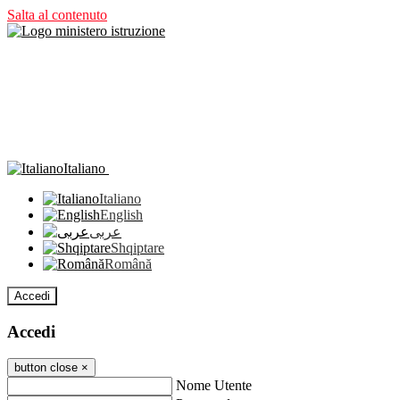
Salta al contenuto
Italiano
Italiano
English
عربى
Shqiptare
Română
Accedi
Accedi
button close
×
Nome Utente