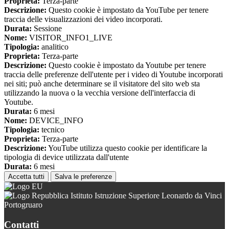
Proprieta:
Terza-parte
Descrizione:
Questo cookie è impostato da YouTube per tenere
traccia delle visualizzazioni dei video incorporati.
Durata:
Sessione
Nome:
VISITOR_INFO1_LIVE
Tipologia:
analitico
Proprieta:
Terza-parte
Descrizione:
Questo cookie è impostato da Youtube per tenere
traccia delle preferenze dell'utente per i video di Youtube incorporati
nei siti; può anche determinare se il visitatore del sito web sta
utilizzando la nuova o la vecchia versione dell'interfaccia di
Youtube.
Durata:
6 mesi
Nome:
DEVICE_INFO
Tipologia:
tecnico
Proprieta:
Terza-parte
Descrizione:
YouTube utilizza questo cookie per identificare la
tipologia di device utilizzata dall'utente
Durata:
6 mesi
Accetta tutti
Salva le preferenze
Istituto Istruzione Superiore Leonardo da Vinci
Portogruaro
Contatti