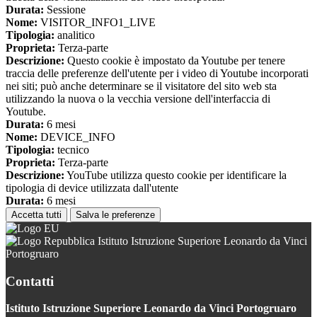
Durata:
Sessione
Nome:
VISITOR_INFO1_LIVE
Tipologia:
analitico
Proprieta:
Terza-parte
Descrizione:
Questo cookie è impostato da Youtube per tenere
traccia delle preferenze dell'utente per i video di Youtube incorporati
nei siti; può anche determinare se il visitatore del sito web sta
utilizzando la nuova o la vecchia versione dell'interfaccia di
Youtube.
Durata:
6 mesi
Nome:
DEVICE_INFO
Tipologia:
tecnico
Proprieta:
Terza-parte
Descrizione:
YouTube utilizza questo cookie per identificare la
tipologia di device utilizzata dall'utente
Durata:
6 mesi
Accetta tutti
Salva le preferenze
Istituto Istruzione Superiore Leonardo da Vinci
Portogruaro
Contatti
Istituto Istruzione Superiore Leonardo da Vinci Portogruaro