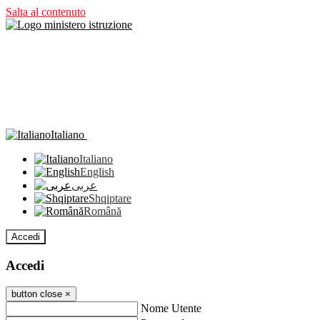
Salta al contenuto
Italiano
Italiano
English
عربى
Shqiptare
Română
Accedi
Accedi
button close
×
Nome Utente