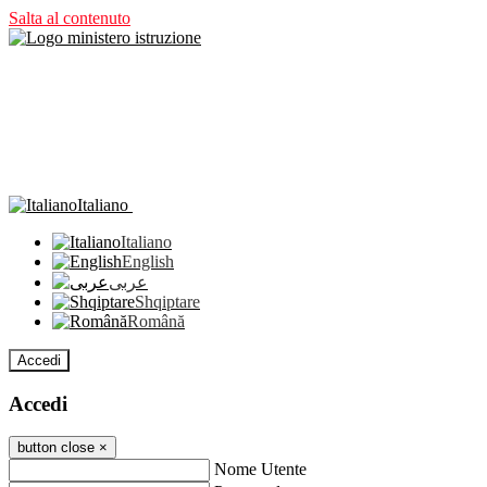
Salta al contenuto
Italiano
Italiano
English
عربى
Shqiptare
Română
Accedi
Accedi
button close
×
Nome Utente