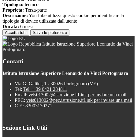
Tipologia:
tecnico
Proprieta:
Terza-parte
Descrizione:
YouTube utilizza questo cookie per identificare la
tipologia di device utilizzata dall'utente
Durata:
6 mesi
Accetta tutti
Salva le preferenze
Istituto Istruzione Superiore Leonardo da Vinci
Portogruaro
Contatti
Istituto Istruzione Superiore Leonardo da Vinci Portogruaro
Via G. Galilei, 1 - 30026 Portogruaro (VE)
Tel:
Tel. + 39 0421 284811
Email:
veis013002@istruzione.it
Link per inviare una mail
PEC:
veis013002@pec.istruzione.it
Link per inviare una mail
C.F.: 83003130271
Sezione Link Utili