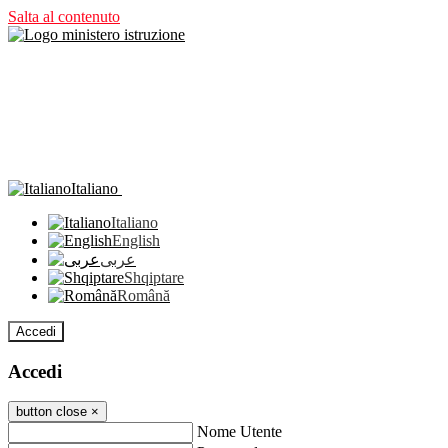
Salta al contenuto
Italiano
Italiano
English
عربى
Shqiptare
Română
Accedi
Accedi
button close
×
Nome Utente