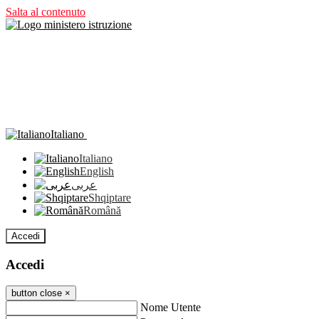
Salta al contenuto
Italiano
Italiano
English
عربى
Shqiptare
Română
Accedi
Accedi
button close
×
Nome Utente