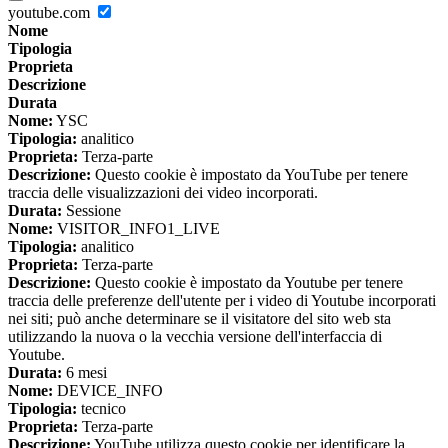
youtube.com
Nome
Tipologia
Proprieta
Descrizione
Durata
Nome:
YSC
Tipologia:
analitico
Proprieta:
Terza-parte
Descrizione:
Questo cookie è impostato da YouTube per tenere
traccia delle visualizzazioni dei video incorporati.
Durata:
Sessione
Nome:
VISITOR_INFO1_LIVE
Tipologia:
analitico
Proprieta:
Terza-parte
Descrizione:
Questo cookie è impostato da Youtube per tenere
traccia delle preferenze dell'utente per i video di Youtube incorporati
nei siti; può anche determinare se il visitatore del sito web sta
utilizzando la nuova o la vecchia versione dell'interfaccia di
Youtube.
Durata:
6 mesi
Nome:
DEVICE_INFO
Tipologia:
tecnico
Proprieta:
Terza-parte
Descrizione:
YouTube utilizza questo cookie per identificare la