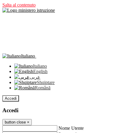
Salta al contenuto
Italiano
Italiano
English
عربى
Shqiptare
Română
Accedi
Accedi
button close
×
Nome Utente