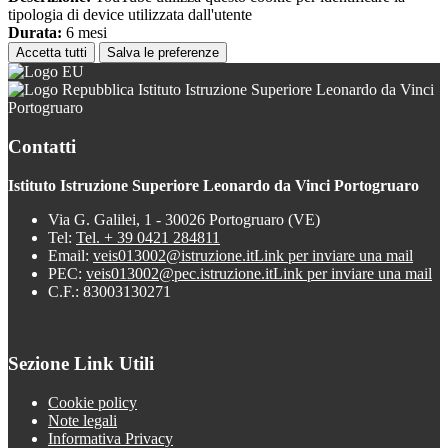
tipologia di device utilizzata dall'utente
Durata:
6 mesi
Accetta tutti
Salva le preferenze
Istituto Istruzione Superiore Leonardo da Vinci
Portogruaro
Contatti
Istituto Istruzione Superiore Leonardo da Vinci Portogruaro
Via G. Galilei, 1 - 30026 Portogruaro (VE)
Tel:
Tel. + 39 0421 284811
Email:
veis013002@istruzione.it
Link per inviare una mail
PEC:
veis013002@pec.istruzione.it
Link per inviare una mail
C.F.: 83003130271
Sezione Link Utili
Cookie policy
Note legali
Informativa Privacy