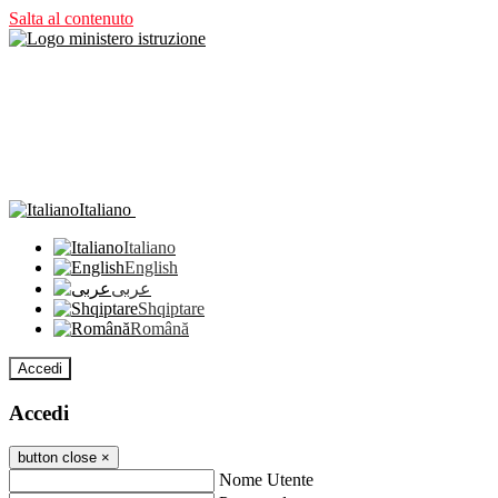
Salta al contenuto
Italiano
Italiano
English
عربى
Shqiptare
Română
Accedi
Accedi
button close
×
Nome Utente