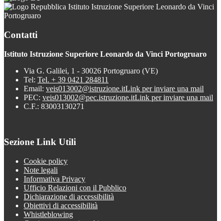
Istituto Istruzione Superiore Leonardo da Vinci
Portogruaro
Contatti
Istituto Istruzione Superiore Leonardo da Vinci Portogruaro
Via G. Galilei, 1 - 30026 Portogruaro (VE)
Tel:
Tel. + 39 0421 284811
Email:
veis013002@istruzione.it
Link per inviare una mail
PEC:
veis013002@pec.istruzione.it
Link per inviare una mail
C.F.: 83003130271
Sezione Link Utili
Cookie policy
Note legali
Informativa Privacy
Ufficio Relazioni con il Pubblico
Dichiarazione di accessibilità
Obiettivi di accessibilità
Whistleblowing