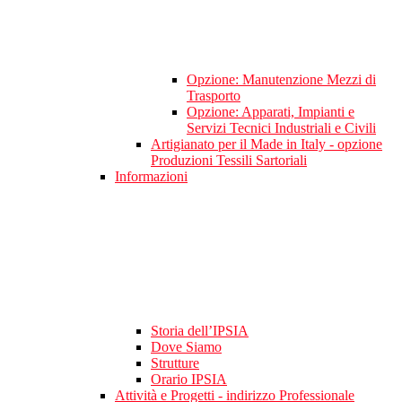
Opzione: Manutenzione Mezzi di
Trasporto
Opzione: Apparati, Impianti e
Servizi Tecnici Industriali e Civili
Artigianato per il Made in Italy - opzione
Produzioni Tessili Sartoriali
Informazioni
Storia dell’IPSIA
Dove Siamo
Strutture
Orario IPSIA
Attività e Progetti - indirizzo Professionale