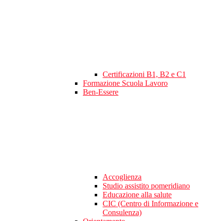
Certificazioni B1, B2 e C1
Formazione Scuola Lavoro
Ben-Essere
Accoglienza
Studio assistito pomeridiano
Educazione alla salute
CIC (Centro di Informazione e
Consulenza)