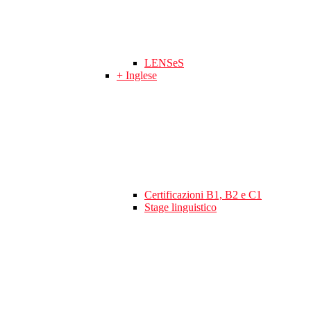
LENSeS
+ Inglese
Certificazioni B1, B2 e C1
Stage linguistico