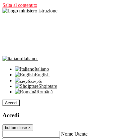
Salta al contenuto
Italiano
Italiano
English
عربى
Shqiptare
Română
Accedi
Accedi
button close
×
Nome Utente