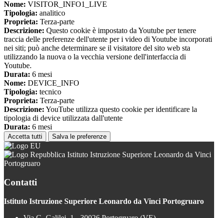
Nome:
VISITOR_INFO1_LIVE
Tipologia:
analitico
Proprieta:
Terza-parte
Descrizione:
Questo cookie è impostato da Youtube per tenere
traccia delle preferenze dell'utente per i video di Youtube incorporati
nei siti; può anche determinare se il visitatore del sito web sta
utilizzando la nuova o la vecchia versione dell'interfaccia di
Youtube.
Durata:
6 mesi
Nome:
DEVICE_INFO
Tipologia:
tecnico
Proprieta:
Terza-parte
Descrizione:
YouTube utilizza questo cookie per identificare la
tipologia di device utilizzata dall'utente
Durata:
6 mesi
Accetta tutti
Salva le preferenze
Istituto Istruzione Superiore Leonardo da Vinci
Portogruaro
Contatti
Istituto Istruzione Superiore Leonardo da Vinci Portogruaro
Via G. Galilei, 1 - 30026 Portogruaro (VE)