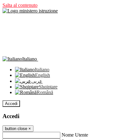
Salta al contenuto
Italiano
Italiano
English
عربى
Shqiptare
Română
Accedi
Accedi
button close
×
Nome Utente