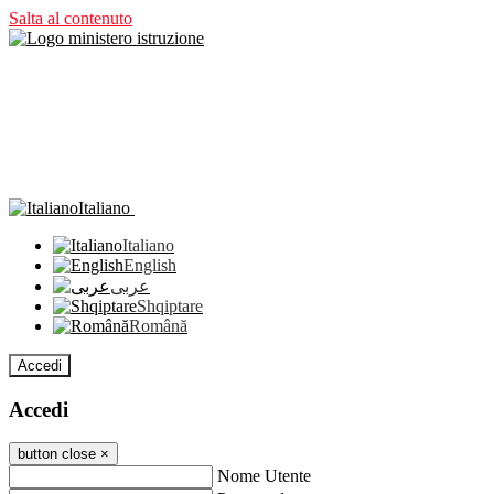
Salta al contenuto
Italiano
Italiano
English
عربى
Shqiptare
Română
Accedi
Accedi
button close
×
Nome Utente