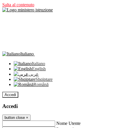
Salta al contenuto
Italiano
Italiano
English
عربى
Shqiptare
Română
Accedi
Accedi
button close
×
Nome Utente