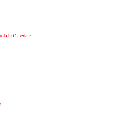
uola in Ospedale
o