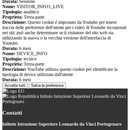
Durata:
Sessione
Nome:
VISITOR_INFO1_LIVE
Tipologia:
analitico
Proprieta:
Terza-parte
Descrizione:
Questo cookie è impostato da Youtube per tenere
traccia delle preferenze dell'utente per i video di Youtube incorporati
nei siti; può anche determinare se il visitatore del sito web sta
utilizzando la nuova o la vecchia versione dell'interfaccia di
Youtube.
Durata:
6 mesi
Nome:
DEVICE_INFO
Tipologia:
tecnico
Proprieta:
Terza-parte
Descrizione:
YouTube utilizza questo cookie per identificare la
tipologia di device utilizzata dall'utente
Durata:
6 mesi
Accetta tutti
Salva le preferenze
Istituto Istruzione Superiore Leonardo da Vinci
Portogruaro
Contatti
Istituto Istruzione Superiore Leonardo da Vinci Portogruaro