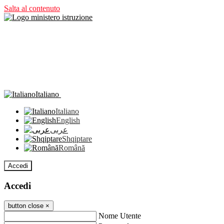
Salta al contenuto
Italiano
Italiano
English
عربى
Shqiptare
Română
Accedi
Accedi
button close
×
Nome Utente